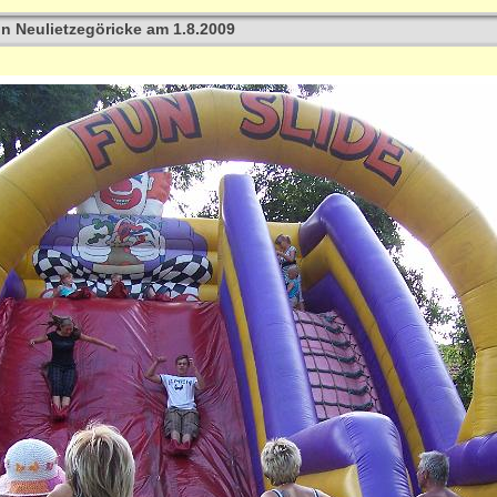
 in Neulietzegöricke am 1.8.2009