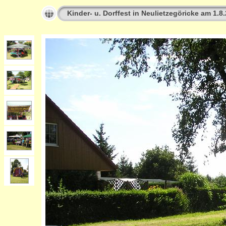
Kinder- u. Dorffest in Neulietzegöricke am 1.8